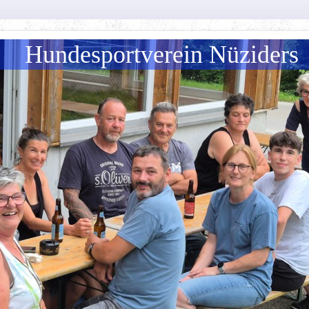
Hundesportverein Nüziders