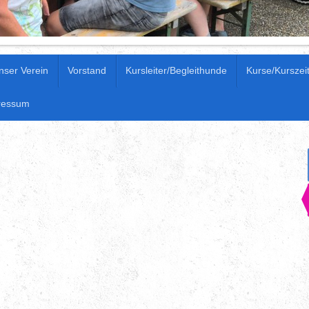
nser Verein
Vorstand
Kursleiter/Begleithunde
Kurse/Kurszei
ressum