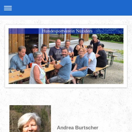
Hundesportverein Nüziders
Andrea Burtscher